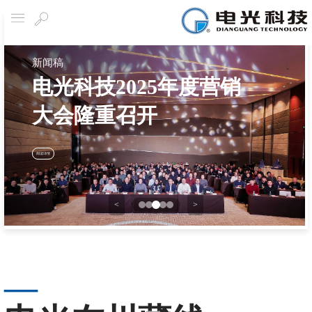
导航
搜
索
新闻稿
电光科技2025年度营销
大会隆重召开
阅读详情
<
>