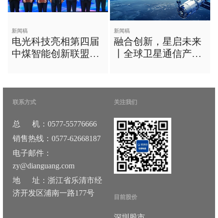
新闻稿
新闻稿
电光科技亮相第四届
融合创新，星启未来
中煤智能创新联盟大
丨全球卫星通信产业
会
交流暨嘉则NTN卫通
产品发布会在沪成功
举办
联系方式
关注我们
总 机：0577-55776666
销售热线：0577-62668187
电子邮件：
zy@dianguang.com
地 址：浙江省乐清市经
济开发区浦南一路177号
目前股价
深圳股市