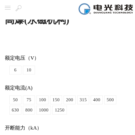
高爆(永磁机构)
导航
搜
索
额定电压（V）
6
10
额定电流(A)
50
75
100
150
200
315
400
500
630
800
1000
1250
开断能力（kA）