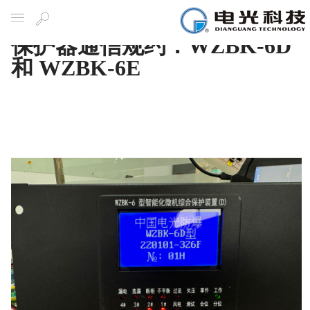
保护器通信规约：WZBK-6D
导航
搜
索
和 WZBK-6E