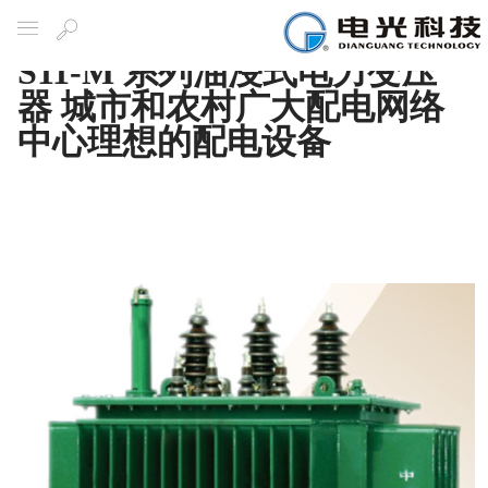
S11-M 系列油浸式电力变压
导航
搜
索
器 城市和农村广大配电网络
中心理想的配电设备