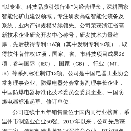
“以专业、科技品质引领行业”为经营理念，深耕国家
智能化矿山建设领域，专注研发高端智能化装备及
系统，业内产销规模持续领先。
公司
荣获
浙江省高
新技术企业研究开发中心称号
，
研发技术力量雄
厚，先后获得专利
项（其中发明专利
项），取
116
10
得软件著作权
项，国家、省、市科技项目成果
17
26
项，参与国际（
）、国家（
）、行业（
、
IEC
GB
MT
）等系列标准制订
项。
公司是中国电器工业协会
JB
13
常务理事企业、
防爆电器分会常务
副理事长企业，
中国防爆电器标准化技术委员会委员企业、中国防
爆电器标准起草、修订单位。
公司连续十五年销售量位于国内同行业榜首，系
温州市制造业企业
强。
年以来，公司先后获
50
2017