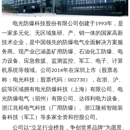
电光防爆科技股份有限公司
创建于
年，是
199
3
一家多元化、无区域集研、产、销
一体的国家高新
技术企业，是中国领先的防爆电气全面解决方案服
务商。现产业已涵盖矿用防爆、石油化工防爆、电
力设备、应急救援、监测监控、军工、电子、计算
机系统等领域。公司
年
在深圳
上市（股票名
2014
称：电光科技；股票代码：
），在浙、沪、
002730
皖
等区域拥有电光防爆科技（上海）有限公司、电
光防爆电气（宿州）有限公司
、达得利电
力设备
、
浙江兆裕电气
科技（厂用防爆）、浙江隆裕智能装
备科技
（军工）等多家全资和控股公司。
公司以
“立足行业榜首，争创世界品牌”为愿景、