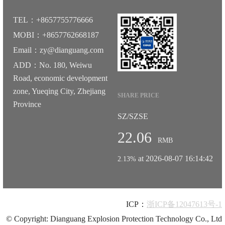
TEL：+8657755776666
MOBI：+8657762668187
Email：zy@dianguang.com
ADD：No. 180, Weiwu
Road, economic development
zone, Yueqing City, Zhejiang
SHARE PRICE
Province
SZ/SZSE
22.06
RMB
at 2026-08-07 16:14:42
2.13%
ICP：
浙ICP备12047613号-1
© Copyright: Dianguang Explosion Protection Technology Co., Ltd