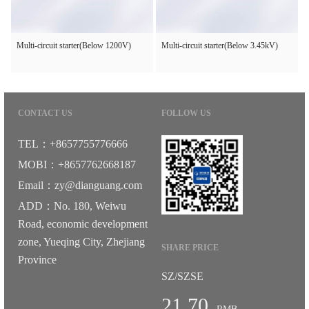
Multi-circuit starter(Below 1200V)
Multi-circuit starter(Below 3.45kV)
CONTACT US
FOLLOW US
TEL：+8657755776666
MOBI：+8657762668187
Email：zy@dianguang.com
ADD：No. 180, Weiwu
Road, economic development
zone, Yueqing City, Zhejiang
SHARE PRICE
Province
SZ/SZSE
21.70