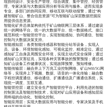
现协同设计、安全生产管理、综合调度、集中管控、经营管
理、专家决策与大数据应用分析等应用与服务。进而实现多
专业、多部门的协同应用、移动互联与联动报警，通过“构
建智能矿山、整合信息资源”可为智能矿山深层数据挖掘应
用提供信息资源。
智能化矿井总体架构依托于矿山物联网三层体系，通过建设
统一的网络平台、统一的大数据平台、统一数据格式、接口
规范和统一智能管控平台，实现智能感知、协同通信、智能
控制与大数据决策支持。
智能感知层：各类智能传感器和智能分站等设备，实现人
员、设备、环境智能化感知、可视化监控、精准定位。通过
感知矿工自身及周围安全环境，实现主动式安全保障；通过
感知矿山灾害征兆，实现各种灾害事故的预警预报；通过感
知矿山设备工作健康状况，实现故障预警、预知维修。
智能传输层：融合井上下万兆工业控制网络、矿山Wifi/5G网
络等，实现井上下视频、数据、语音的一体化传输；融合数
字程控调度通信、移动通信、扩播通信及广播通信系统，实
现统一调度、互联互通。
智能管控层：建立安全生产智能管控平台，利用先进的智能
控制算法及智能控制技术，实现对矿山应用设备和感知层应
用终端的自动化、智能化控制。
智能应用层：实现大数据应用与智能分析、专家决策及手机
移动互联等应用。